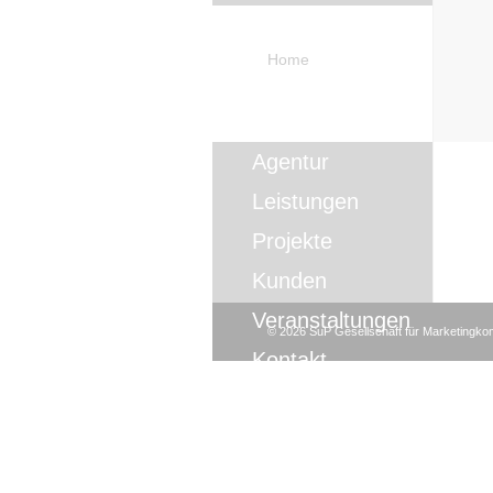
Home
Agentur
Leistungen
Projekte
Kunden
Veranstaltungen
©
2026
SuP Gesellschaft für Marketingk
Kontakt