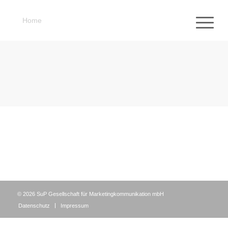
Home
©
2026
SuP Gesellschaft für Marketingkommunikation mbH
Datenschutz
Impressum