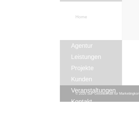
Home
Agentur
Leistungen
Projekte
Kunden
Veranstaltungen
©
2026
SuP Gesellschaft für Marketingk
Kontakt