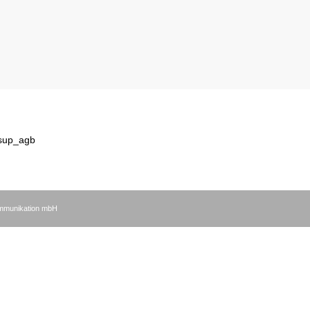
sup_agb
ommunikation mbH