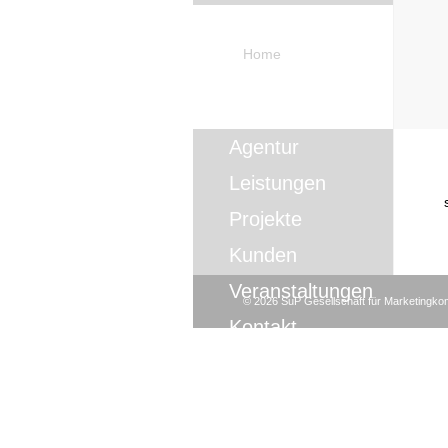
Home
Agentur
Leistungen
Projekte
Kunden
Veranstaltungen
©
2026
SuP Gesellschaft für Marketingk
Kontakt